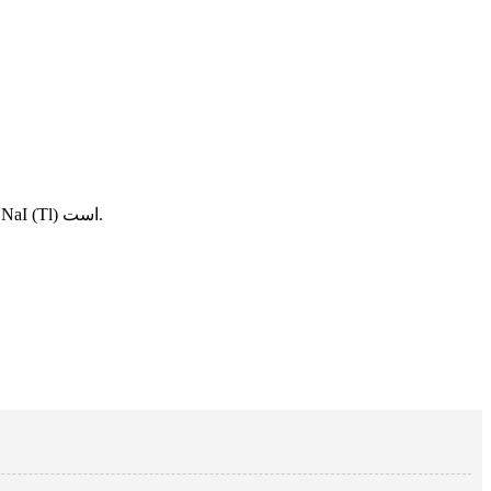
YAG: Ce دارای خروجی نور متوسط، استحکام مکانیکی عالی و خواص فیزیکوشیمیایی است، این یک سوسوزن سریع با بازده نور نسبی 21٪ NaI (Tl) است.