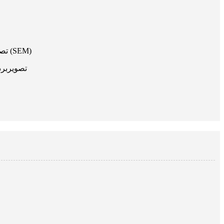
● تصویربرداری تشخیص الکترونیکی (SEM)
● تصویرب