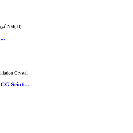
سوسوز
G Scinti...