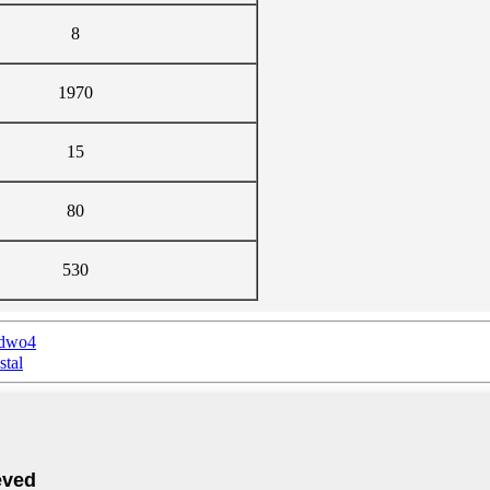
8
1970
15
80
530
سینتیلاتور CdWO4، سینتیلاتور Cwo، ک
stal