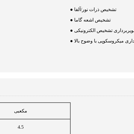
● تشخیص ذرات نور/آلفا
● تشخیص اشعه گاما
رداری میکروسکوپی با وضوح بالا
مکعبی
4.5