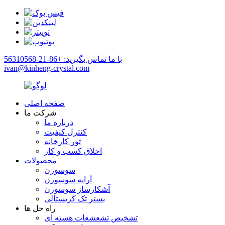
با ما تماس بگیرید: +86-21-56310568
ivan@kinheng-crystal.com
صفحه اصلی
شرکت ما
درباره ما
کنترل کیفیت
تور کارخانه
اخلاق کسب و کار
محصولات
سوسوزن
آرایه سوسوزن
آشکارساز سوسوزن
بستر تک کریستالی
راه حل ها
تشخیص تشعشعات هسته ای