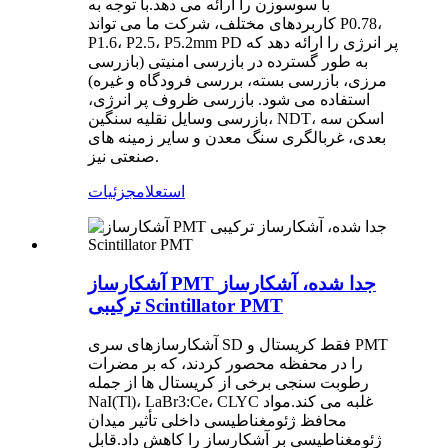
با سوسوزن را ارائه می دهد.با توجه به
کاربردهای مختلف، شرکت ما می تواند P0.78،
P1.6، P2.5، P5.2mm PD پر انرژی را ارائه دهد که
به طور گسترده در بازرسی امنیتی (بازرسی
مرزی، بازرسی بسته، بررسی فرودگاه و غیره)
استفاده می شود. بازرسی ظروف پر انرژی،
بازرسی وسایل نقلیه سنگین، NDT، اسکن سه
بعدی، غربالگری سنگ معدن و سایر زمینه های
صنعتی نیز.
استعلام
جزئیات
آشکارساز PMT جدا شده، آشکارساز
ترکیبی Scintillator PMT
آشکارسازهای سری SD فقط کریستال و PMT
را در محفظه محصور کردند، که بر مضرات
رطوبت سنجی برخی از کریستال ها از جمله
NaI(Tl)، LaBr3:Ce، CLYC غلبه می کند.مواد
محافظ ژئومغناطیسی داخلی تأثیر میدان
ژئومغناطیسی بر آشکارساز را کاهش داد.قابل