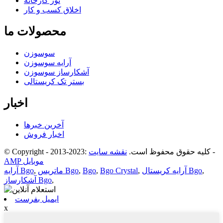
تور کارخانه
اخلاق کسب و کار
محصولات ما
سوسوزن
آرایه سوسوزن
آشکارساز سوسوزن
بستر تک کریستالی
اخبار
آخرین خبرها
اخبار فروش
-
© Copyright - 2013-2023: کلیه حقوق محفوظ است.
نقشه سایت
AMP موبایل
,
آرایه کریستال Bgo
,
Bgo Crystal
,
Bgo
,
ماتریس Bgo
,
آرایه Bgo
,
آشکارساز Bgo
ایمیل بفرست
x