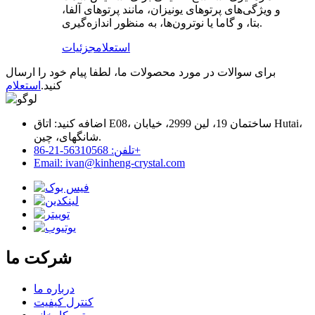
و ویژگی‌های پرتوهای یونیزان، مانند پرتوهای آلفا،
بتا، و گاما یا نوترون‌ها، به منظور اندازه‌گیری.
استعلام
جزئیات
برای سوالات در مورد محصولات ما، لطفا پیام خود را ارسال
کنید.
استعلام
اضافه کنید: اتاق E08، ساختمان 19، لین 2999، خیابان Hutai،
شانگهای، چین.
تلفن: 56310568-21-86+
Email: ivan@kinheng-crystal.com
شرکت ما
درباره ما
کنترل کیفیت