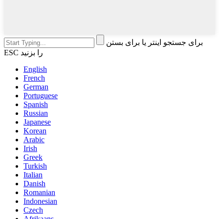
برای جستجو اینتر یا برای بستن
ESC را بزنید
English
French
German
Portuguese
Spanish
Russian
Japanese
Korean
Arabic
Irish
Greek
Turkish
Italian
Danish
Romanian
Indonesian
Czech
Afrikaans