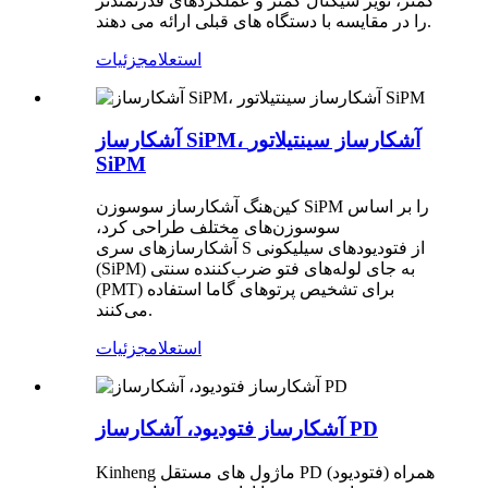
کمتر، نویز سیگنال کمتر و عملکردهای قدرتمندتر
را در مقایسه با دستگاه های قبلی ارائه می دهند.
استعلام
جزئیات
آشکارساز SiPM، آشکارساز سینتیلاتور
SiPM
کین‌هنگ آشکارساز سوسوزن SiPM را بر اساس
سوسوزن‌های مختلف طراحی کرد،
آشکارسازهای سری S از فتودیودهای سیلیکونی
(SiPM) به جای لوله‌های فتو ضرب‌کننده سنتی
(PMT) برای تشخیص پرتوهای گاما استفاده
می‌کنند.
استعلام
جزئیات
آشکارساز فتودیود، آشکارساز PD
Kinheng ماژول های مستقل PD (فتودیود) همراه