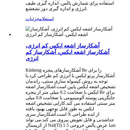
استفاده برای شمارش پالس، اندازه گیری طیف
انرژی و اندازه گیری دوز تشعشع.
استعلام
جزئیات
آشکارساز اشعه ایکس کم انرژی،
آشکارساز اشعه ایکس، آشکارساز کم
انرژی
Kinheng آشکارسازهای پنجره Be را برای
آشکارساز پرتو ایکس با انرژی کم طراحی کرد.با
توجه به روش کپسوله سازی سنتی، راندمان
تشخیص اشعه ایکس پایین است.آشکارساز اشعه
ایکس با ضخامت 0.2 میلی متر از پنجره Be برای
جایگزینی پوسته آلومینیومی با ضخامت 0.8 میلی
متر سنتی استفاده می کند.کارایی تشخیص اشعه
ایکس به طور قابل توجهی بهبود یافته
است.آشکارساز سری X از ایده طراحی
جداشدنی و قابل تعویض پیروی می کند.می تواند
از کریستال NaI(Tl) با عرض پالس خروجی 1.5us