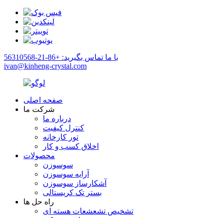
با ما تماس بگیرید: +86-21-56310568
ivan@kinheng-crystal.com
صفحه اصلی
شرکت ما
درباره ما
کنترل کیفیت
تور کارخانه
اخلاق کسب و کار
محصولات
سوسوزن
آرایه سوسوزن
آشکارساز سوسوزن
بستر تک کریستالی
راه حل ها
تشخیص تشعشعات هسته ای