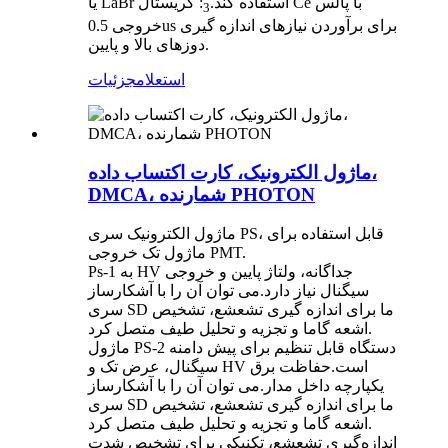
یا LaBr استفاده کند.
: کریستال Ce با پالس
3
خروجی 0.5us برای برآوردن نیازهای اندازه گیری
دوزهای بالا و پایین.
استعلام
جزئیات
ماژول الکترونیک، کارت اکتساب داده،
DMCA، شمارنده PHOTON
ماژول الکترونیک سری PS، قابل استفاده برای
ماژول تک خروجی PMT.
Ps-1 به HV جداگانه، ولتاژ پایین و خروجی
سیگنال نیاز دارد.می توان آن را با آشکارساز
سری SD ما برای اندازه گیری تشعشع، تشخیص
اشعه گاما و تجزیه و تحلیل طیف متصل کرد.
ماژول PS-2 دستگاه قابل تنظیم برای پیش دامنه
سیگنال، عرض تک و HV است.حفاظت برق
یکپارچه داخل مدار.می توان آن را با آشکارساز
سری SD ما برای اندازه گیری تشعشع، تشخیص
اشعه گاما و تجزیه و تحلیل طیف متصل کرد.
اندازه‌گیری تشعشع، تکنیکی برای تشخیص شدت