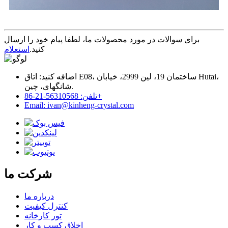
برای سوالات در مورد محصولات ما، لطفا پیام خود را ارسال
کنید.
استعلام
اضافه کنید: اتاق E08، ساختمان 19، لین 2999، خیابان Hutai،
شانگهای، چین.
تلفن: 56310568-21-86+
Email: ivan@kinheng-crystal.com
شرکت ما
درباره ما
کنترل کیفیت
تور کارخانه
اخلاق کسب و کار