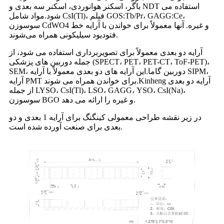
باگر، اسکنر هوانوردی، اسکنر سه بعدی و NDT استفاده می
شود.مواد شامل CsI(Tl)، فیلم GOS:Tb/Pr، GAGG:Ce،
سوسوزن CdWO4 و غیره. آنها معمولاً برای خواندن با آرایه خط
فتودیود سیلیکونی همراه می‌شوند.
آرایه دو بعدی معمولاً برای تصویربرداری استفاده می شود، از
جمله دوربین های پزشکی (SPECT، PET، PET-CT، ToF-PET)،
SEM، دوربین گاما.این آرایه های دو بعدی معمولاً با آرایه SIPM،
آرایه PMT برای خواندن همراه می شوند.Kinheng آرایه دو بعدی
از جمله LYSO، CsI(Tl)، LSO، GAGG، YSO، CsI(Na)،
سوسوزن BGO و غیره را ارائه می دهد.
در زیر نقشه طراحی معمولی کینگنگ برای آرایه 1 بعدی و دو
بعدی برای صنعت آورده شده است.