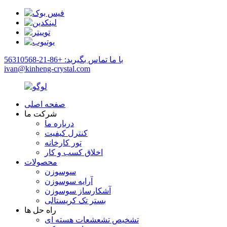
با ما تماس بگیرید: +86-21-56310568
ivan@kinheng-crystal.com
صفحه اصلی
شرکت ما
درباره ما
کنترل کیفیت
تور کارخانه
اخلاق کسب و کار
محصولات
سوسوزن
آرایه سوسوزن
آشکارساز سوسوزن
بستر تک کریستالی
راه حل ها
تشخیص تشعشعات هسته ای