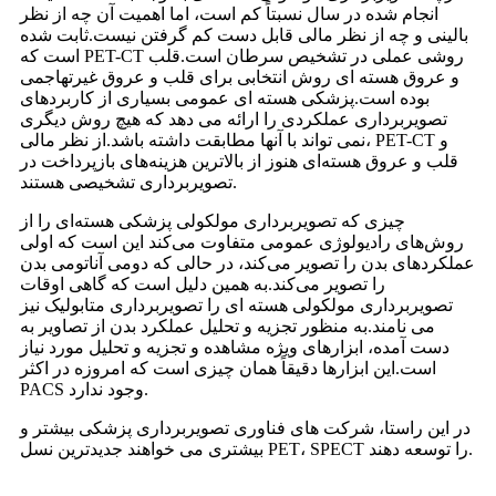
انجام شده در سال نسبتاً کم است، اما اهمیت آن چه از نظر
بالینی و چه از نظر مالی قابل دست کم گرفتن نیست.ثابت شده
است که PET-CT روشی عملی در تشخیص سرطان است.قلب
و عروق هسته ای روش انتخابی برای قلب و عروق غیرتهاجمی
بوده است.پزشکی هسته ای عمومی بسیاری از کاربردهای
تصویربرداری عملکردی را ارائه می دهد که هیچ روش دیگری
نمی تواند با آنها مطابقت داشته باشد.از نظر مالی، PET-CT و
قلب و عروق هسته‌ای هنوز از بالاترین هزینه‌های بازپرداخت در
تصویربرداری تشخیصی هستند.
چیزی که تصویربرداری مولکولی پزشکی هسته‌ای را از
روش‌های رادیولوژی عمومی متفاوت می‌کند این است که اولی
عملکردهای بدن را تصویر می‌کند، در حالی که دومی آناتومی بدن
را تصویر می‌کند.به همین دلیل است که گاهی اوقات
تصویربرداری مولکولی هسته ای را تصویربرداری متابولیک نیز
می نامند.به منظور تجزیه و تحلیل عملکرد بدن از تصاویر به
دست آمده، ابزارهای ویژه مشاهده و تجزیه و تحلیل مورد نیاز
است.این ابزارها دقیقاً همان چیزی است که امروزه در اکثر
PACS وجود ندارد.
در این راستا، شرکت های فناوری تصویربرداری پزشکی بیشتر و
بیشتری می خواهند جدیدترین نسل PET، SPECT را توسعه دهند.