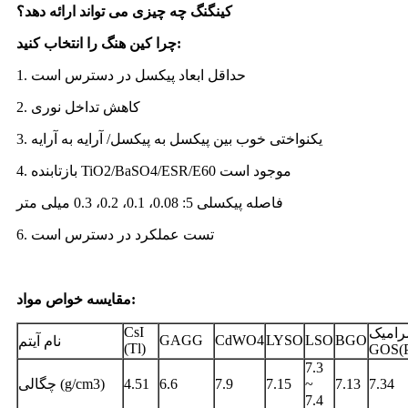
کینگنگ چه چیزی می تواند ارائه دهد؟
چرا کین هنگ را انتخاب کنید:
1. حداقل ابعاد پیکسل در دسترس است
2. کاهش تداخل نوری
3. یکنواختی خوب بین پیکسل به پیکسل/ آرایه به آرایه
4. بازتابنده TiO2/BaSO4/ESR/E60 موجود است
فاصله پیکسلی 5: 0.08، 0.1، 0.2، 0.3 میلی متر
6. تست عملکرد در دسترس است
مقایسه خواص مواد:
CsI ​​
امیک
GAGG
CdWO4
LYSO
LSO
BGO
نام آیتم
(Tl)
GOS(P
7.3
7.34
7.13
~
7.15
7.9
6.6
4.51
چگالی (g/cm3)
7.4