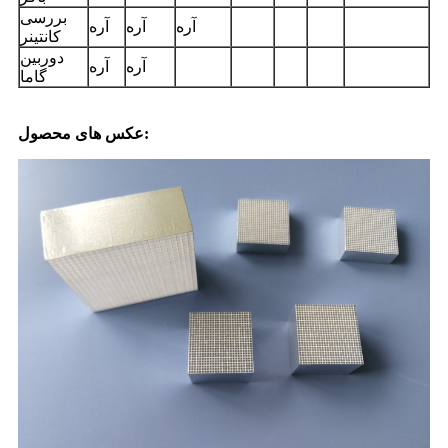
بررسی
آره
آره
آره
کانتینر
دوربین
آره
آره
گاما
عکس های محصول: