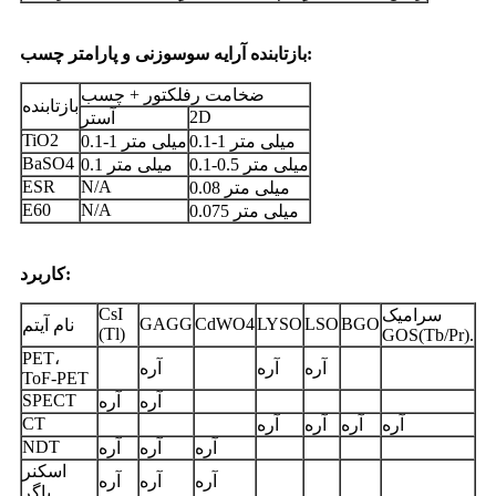
بازتابنده آرایه سوسوزنی و پارامتر چسب:
ضخامت رفلکتور + چسب
بازتابنده
2D
آستر
TiO2
0.1-1 میلی متر
0.1-1 میلی متر
BaSO4
0.1-0.5 میلی متر
0.1 میلی متر
ESR
N/A
0.08 میلی متر
E60
N/A
0.075 میلی متر
کاربرد:
CsI ​​
سرامیک
GAGG
CdWO4
LYSO
LSO
BGO
نام آیتم
(Tl)
GOS(Tb/Pr).
PET،
آره
آره
آره
ToF-PET
SPECT
آره
آره
CT
آره
آره
آره
آره
NDT
آره
آره
آره
اسکنر
آره
آره
آره
باگر