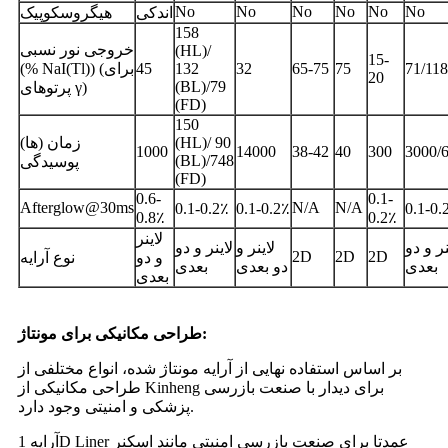
No
No
No
No
No
No
اندکی
هیگروسکوپیک
158
خروجی نور نسبی
(HL)/
15-
71/118
75
65-75
32
132
45
(% NaI(Tl)) (برای
20
(BL)/79
پرتوهای γ)
(FD)
150
(HL)/ 90
زمان (ها)
1000
14000
38-42
40
300
3000/
(BL)/748
پوسیدگی
(FD)
0.6-
0.1-
Afterglow@30ms
N/A
N/A
0.1-0.2٪
0.1-0.2٪
0.1-0.
0.8٪
0.2٪
لاینر
نر و دو
لاینر و
لاینر و دو
2D
2D
2D
و دو
نوع آرایه
بعدی
دو بعدی
بعدی
بعدی
طراحی مکانیکی برای مونتاژ:
بر اساس استفاده نهایی از آرایه مونتاژ شده، انواع مختلفی از
طراحی مکانیکی از Kinheng برای دیدار با صنعت بازرسی
پزشکی و امنیتی وجود دارد.
آرایه 1D Liner عمدتا برای صنعت بازرسی امنیتی مانند اسکنر