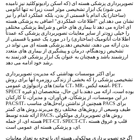
تصویربرداری پزشکی هسته ای (که اسکن رادیونوکلئید نیز نامیده
می شود) یک ابزار تشخیصی موثر است زیرا نه تنها آناتومی
(ساختار) یک اندام یا قسمتی از بدن، بلکه عملکرد اندام را نیز
نشان می دهد.این "اطلاعات عملکردی" اضافی به پزشکی هسته
ای اجازه می دهد تا بیماری های خاص و شرایط پزشکی مختلف
را خیلی زودتر از سایر معاینات تصویربرداری پزشکی که عمدتاً
اطلاعات آناتومیک (ساختاری) را در مورد یک عضو یا قسمتی از
بدن ارائه می دهند، تشخیص دهد.پزشکی هسته ای می تواند در
تشخیص زودهنگام، درمان و پیشگیری از بیماری های متعدد
ارزشمند باشد و همچنان به عنوان یک ابزار پزشکی قدرتمند به
رشد خود ادامه می دهد.
برای اکثر موسسات بهداشتی که مدیریت تصویربرداری
تشخیصی پزشکی را که بخشی از زندگی روزمره آنها برای روش
های رادیولوژی عمومی (مانند CT، MR، اشعه ایکس، PET،
SPECT و غیره) بوده است، ارائه می دهند.با این حال، متخصصان
در این موسسات، از پزشکان، فن‌آوران، و مدیران، تا کارکنان
PACS/IT، همچنین از نداشتن راه‌حل‌های مناسب PACS برای
طیف وسیعی از روش‌های مختلف رنج می‌برند.روش های کمتر
ارائه شده توسط PACS، روش های تصویربرداری مولکولی
هسته ای، از جمله PET-CT، SPECT-CT، قلب و عروق هسته
ای، و پزشکی هسته ای عمومی است.
اگرچه تصویربرداری مولکولی هسته ای با توجه به تعداد معاینات