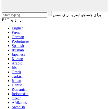
برای جستجو اینتر یا برای بستن
ESC را بزنید
English
French
German
Portuguese
Spanish
Russian
Japanese
Korean
Arabic
Irish
Greek
Turkish
Italian
Danish
Romanian
Indonesian
Czech
Afrikaans
Swedish