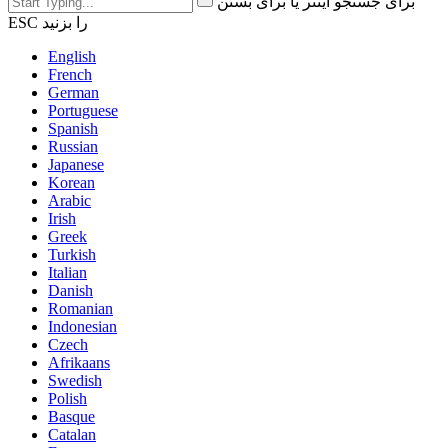
برای جستجو اینتر یا برای بستن
ESC را بزنید
English
French
German
Portuguese
Spanish
Russian
Japanese
Korean
Arabic
Irish
Greek
Turkish
Italian
Danish
Romanian
Indonesian
Czech
Afrikaans
Swedish
Polish
Basque
Catalan