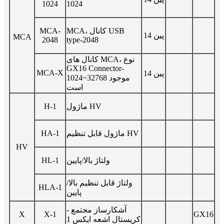
1024
1024
MCA، کانال USB
MCA-
14 پین
MCA
2048
type-2048
کانال های MCA، نوع
GX16 Connector-
MCA-X
14 پین
1024~32768 موجود
است
ماژول HV
H-1
ماژول قابل تنظیم HV
HA-1
HV
ولتاژ بالا/پایین
HL-1
ولتاژ قابل تنظیم بالا/
HLA-1
پایین
آشکارساز مجتمع -
X
X-1
GX16
کریستال اشعه ایکس 1