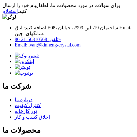
برای سوالات در مورد محصولات ما، لطفا پیام خود را ارسال
کنید.
استعلام
اضافه کنید: اتاق E08، ساختمان 19، لین 2999، خیابان Hutai،
شانگهای، چین.
تلفن: 56310568-21-86+
Email: ivan@kinheng-crystal.com
شرکت ما
درباره ما
کنترل کیفیت
تور کارخانه
اخلاق کسب و کار
محصولات ما