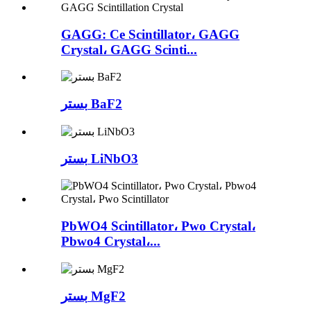
GAGG: Ce Scintillator، GAGG
Crystal، GAGG Scinti...
بستر BaF2
بستر LiNbO3
PbWO4 Scintillator، Pwo Crystal،
Pbwo4 Crystal،...
بستر MgF2