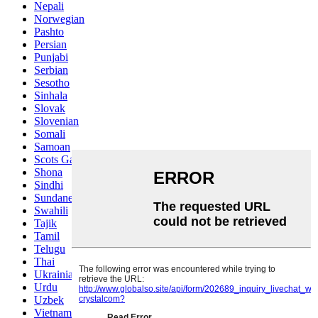
Nepali
Norwegian
Pashto
Persian
Punjabi
Serbian
Sesotho
Sinhala
Slovak
Slovenian
Somali
Samoan
Scots Gaelic
Shona
Sindhi
Sundanese
Swahili
Tajik
Tamil
Telugu
Thai
Ukrainian
Urdu
Uzbek
Vietnamese