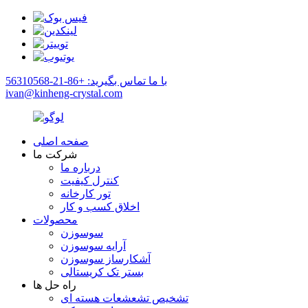
با ما تماس بگیرید: +86-21-56310568
ivan@kinheng-crystal.com
صفحه اصلی
شرکت ما
درباره ما
کنترل کیفیت
تور کارخانه
اخلاق کسب و کار
محصولات
سوسوزن
آرایه سوسوزن
آشکارساز سوسوزن
بستر تک کریستالی
راه حل ها
تشخیص تشعشعات هسته ای