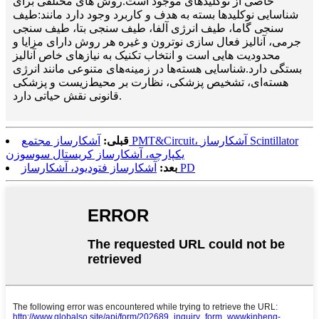
خاصی از نوکلیدهای موجود است.روش های مختلفی برای
شناسایی نوکلیدها بسته به هدف و کاربرد وجود دارد مانند:
طیف
سنجی گاما، طیف انرژی آلفا، طیف سنجی بتا، طیف سنجی
جرمی، آنالیز فعال سازی نوترون و غیره هر روش دارای مزایا و
محدودیت هایی است و انتخاب تکنیک به نیازهای خاص آنالیز
بستگی دارد.شناسایی هسته‌ها در زمینه‌های متنوعی مانند انرژی
هسته‌ای، تشخیص پزشکی، نظارت بر محیط‌زیست و پزشکی
قانونی نقش حیاتی دارد.
قبلی:
آشکارساز مجتمع PMT&Circuit، آشکارساز Scintillator
یکپارچه، آشکارساز کریستال سوسوزن
آشکارساز فتودیود، آشکارساز PD
بعد: