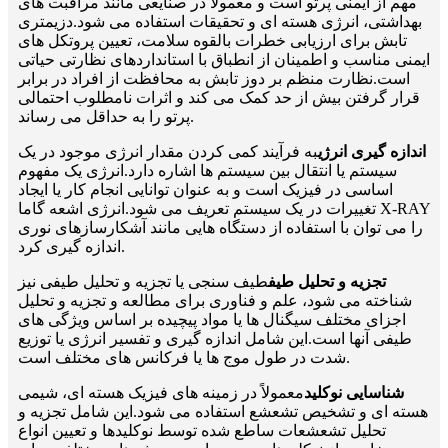
مهم از ایمنی پرتو است و معمولا در صنایعی مانند مراقبت های
بهداشتی، انرژی هسته ای و تحقیقات استفاده می شود.دزیمتری
تابش برای ارزیابی خطرات بالقوه سلامت، تعیین پروتکل های
ایمنی مناسب و اطمینان از انطباق با استانداردهای نظارتی حیاتی
است.نظارت منظم بر دوز تابش به محافظت از افراد در برابر
قرار گرفتن بیش از حد کمک می کند و اثرات نامطلوب احتمالی
پرتو را به حداقل می رساند.
اندازه گیری انرژی
به فرآیند کمی کردن مقدار انرژی موجود در یک
سیستم یا انتقال بین سیستم ها اشاره دارد.انرژی یک مفهوم
اساسی در فیزیک است و به عنوان توانایی انجام کار یا ایجاد
تغییرات در یک سیستم تعریف می شود.انرژی اشعه گاما X-RAY
را می توان با استفاده از دستگاه هایی مانند آشکارسازهای نوری
اندازه گیری کرد.
تجزیه و تحلیل طیف
طیف سنجی یا تجزیه و تحلیل طیفی نیز
شناخته می شود، علم و فناوری برای مطالعه و تجزیه و تحلیل
اجزای مختلف سیگنال ها یا مواد پیچیده بر اساس ویژگی های
طیفی آنها است.این شامل اندازه گیری و تفسیر انرژی یا توزیع
شدت در طول موج ها یا فرکانس های مختلف است.
شناسایی نوکلید
معمولاً در زمینه های فیزیک هسته ای، شیمی
هسته ای و تشخیص تشعشع استفاده می شود.این شامل تجزیه و
تحلیل تشعشعات ساطع شده توسط نوکلیدها و تعیین انواع