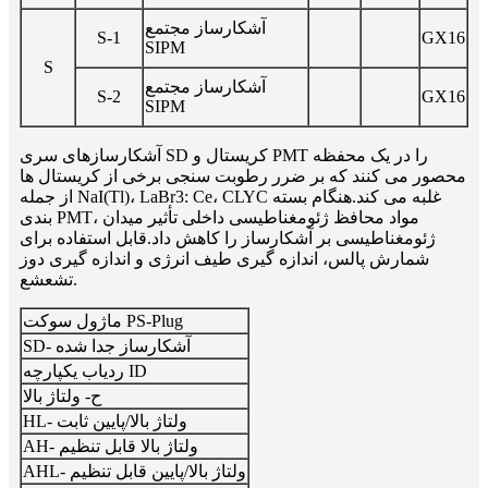
آشکارساز مجتمع
S-1
GX16
SIPM
S
آشکارساز مجتمع
S-2
GX16
SIPM
آشکارسازهای سری SD کریستال و PMT را در یک محفظه
محصور می کنند که بر ضرر رطوبت سنجی برخی از کریستال ها
از جمله NaI(Tl)، LaBr3: Ce، CLYC غلبه می کند.هنگام بسته
بندی PMT، مواد محافظ ژئومغناطیسی داخلی تأثیر میدان
ژئومغناطیسی بر آشکارساز را کاهش داد.قابل استفاده برای
شمارش پالس، اندازه گیری طیف انرژی و اندازه گیری دوز
تشعشع.
ماژول سوکت PS-Plug
SD- آشکارساز جدا شده
ردیاب یکپارچه ID
ح- ولتاژ بالا
HL- ولتاژ بالا/پایین ثابت
AH- ولتاژ بالا قابل تنظیم
AHL- ولتاژ بالا/پایین قابل تنظیم